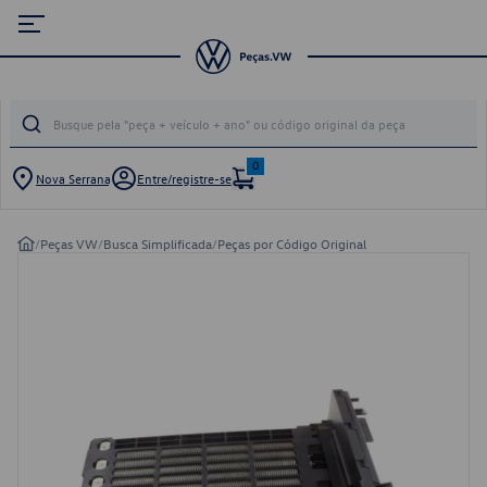
0
Nova Serrana
Entre/registre-se
/
Peças VW
/
Busca Simplificada
/
Peças por Código Original