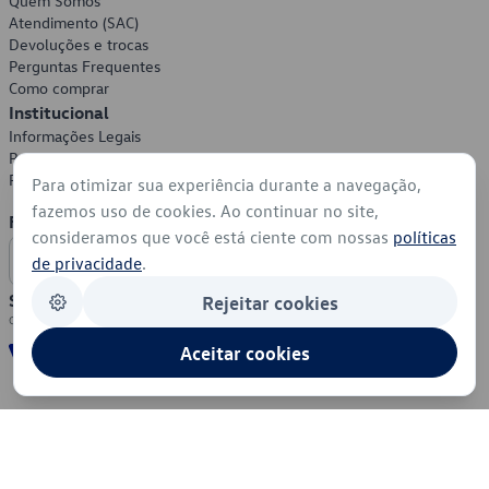
Quem Somos
Atendimento (SAC)
Devoluções e trocas
Perguntas Frequentes
Como comprar
Institucional
Informações Legais
Política de Privacidade
Política de Cookies
Para otimizar sua experiência durante a navegação,
fazemos uso de cookies. Ao continuar no site,
Formas de Pagamento
consideramos que você está ciente com nossas
políticas
de privacidade
.
Segurança
Rejeitar cookies
Aceitar cookies
© 2026 - Volkswagen do Brasil - Todos os direitos reservados