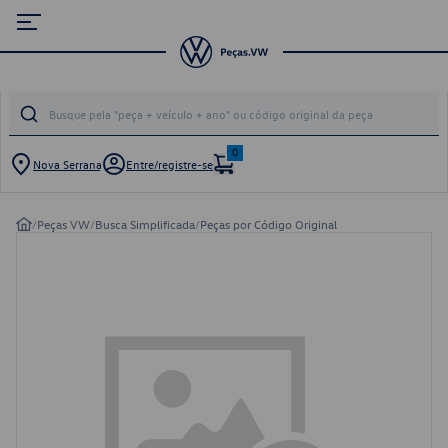
0
Nova Serrana
Entre/registre-se
/
Peças VW
/
Busca Simplificada
/
Peças por Código Original