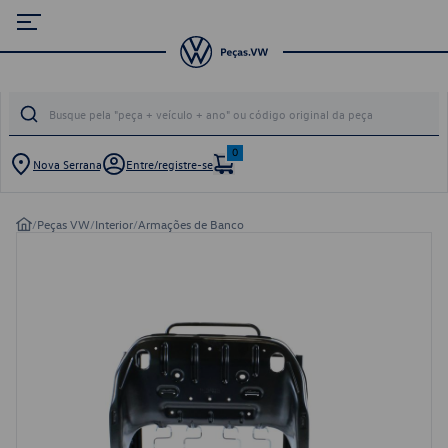
0
Nova Serrana
Entre/registre-se
/
Peças VW
/
Interior
/
Armações de Banco