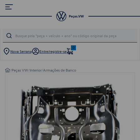
0
Nova Serrana
Entre/registre-se
/
Peças VW
/
Interior
/
Armações de Banco