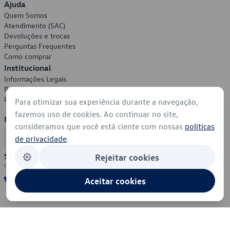
Ajuda
Quem Somos
Atendimento (SAC)
Devoluções e trocas
Perguntas Frequentes
Como comprar
Institucional
Informações Legais
Política de Privacidade
Política de Cookies
Para otimizar sua experiência durante a navegação,
fazemos uso de cookies. Ao continuar no site,
Formas de Pagamento
consideramos que você está ciente com nossas
políticas
de privacidade
.
Segurança
Rejeitar cookies
Aceitar cookies