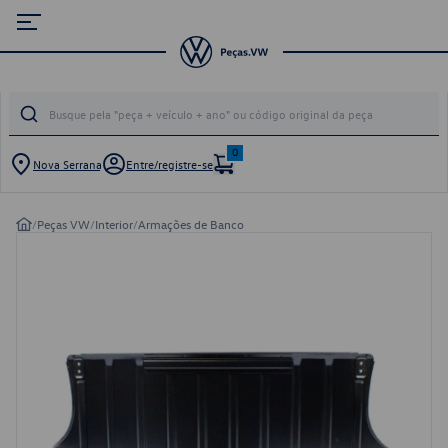
0
Nova Serrana
Entre/registre-se
/
Peças VW
/
Interior
/
Armações de Banco