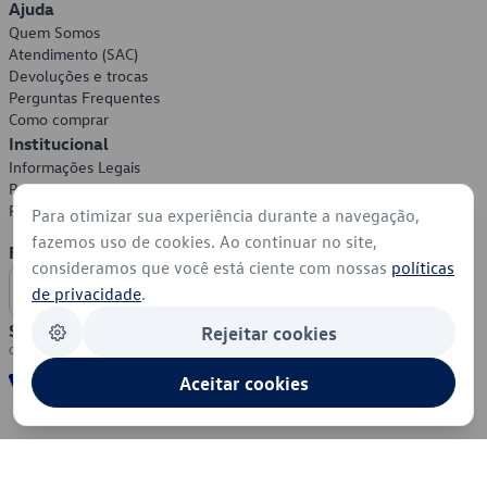
Ajuda
Quem Somos
Atendimento (SAC)
Devoluções e trocas
Perguntas Frequentes
Como comprar
Institucional
Informações Legais
Política de Privacidade
Política de Cookies
Para otimizar sua experiência durante a navegação,
fazemos uso de cookies. Ao continuar no site,
Formas de Pagamento
consideramos que você está ciente com nossas
políticas
de privacidade
.
Segurança
Rejeitar cookies
Aceitar cookies