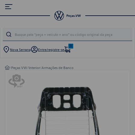
0
Nova Serrana
Entre/registre-se
/
Peças VW
/
Interior
/
Armações de Banco