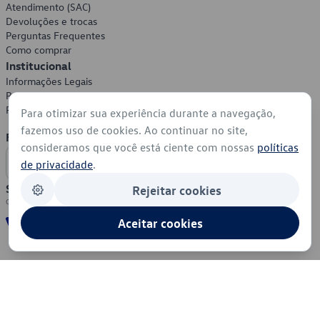
Atendimento (SAC)
Devoluções e trocas
Perguntas Frequentes
Como comprar
Institucional
Informações Legais
Política de Privacidade
Política de Cookies
Para otimizar sua experiência durante a navegação,
fazemos uso de cookies. Ao continuar no site,
Formas de Pagamento
consideramos que você está ciente com nossas
políticas
de privacidade
.
Segurança
Rejeitar cookies
Aceitar cookies
© 2026 - Volkswagen do Brasil - Todos os direitos reservados