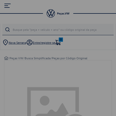
0
Nova Serrana
Entre/registre-se
/
Peças VW
/
Busca Simplificada
/
Peças por Código Original