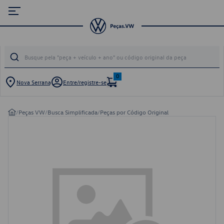
0
Nova Serrana
Entre/registre-se
/
Peças VW
/
Busca Simplificada
/
Peças por Código Original