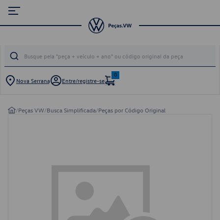
0
Nova Serrana
Entre/registre-se
/
Peças VW
/
Busca Simplificada
/
Peças por Código Original