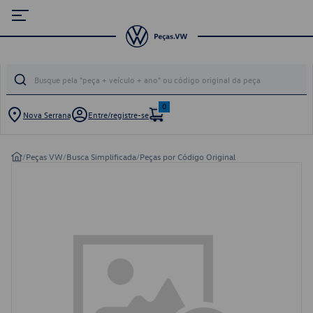
0
Nova Serrana
Entre/registre-se
/
Peças VW
/
Busca Simplificada
/
Peças por Código Original