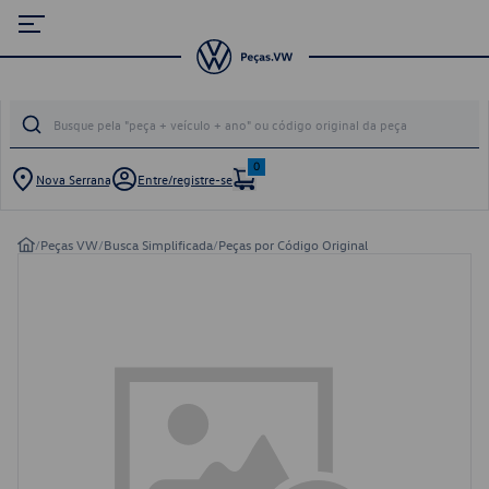
0
Nova Serrana
Entre/registre-se
/
Peças VW
/
Busca Simplificada
/
Peças por Código Original