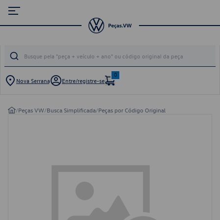
0
Nova Serrana
Entre/registre-se
/
Peças VW
/
Busca Simplificada
/
Peças por Código Original