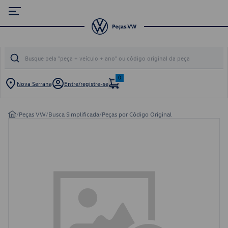
0
Nova Serrana
Entre/registre-se
/
Peças VW
/
Busca Simplificada
/
Peças por Código Original