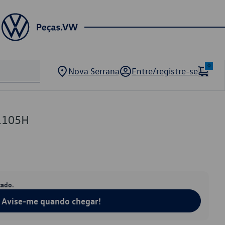
0
Nova Serrana
Entre/registre-se
1105H
tado.
Avise-me quando chegar!