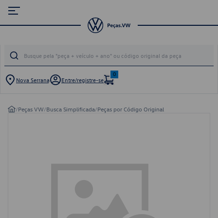
0
Nova Serrana
Entre/registre-se
/
Peças VW
/
Busca Simplificada
/
Peças por Código Original