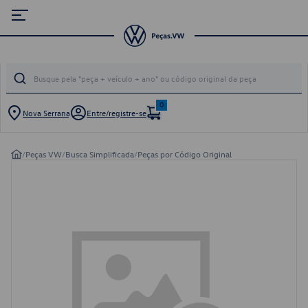
0
Nova Serrana
Entre/registre-se
/
Peças VW
/
Busca Simplificada
/
Peças por Código Original