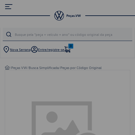
0
Nova Serrana
Entre/registre-se
/
Peças VW
/
Busca Simplificada
/
Peças por Código Original