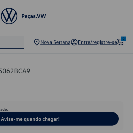
0
Nova Serrana
Entre/registre-se
5062BCA9
tado.
Avise-me quando chegar!