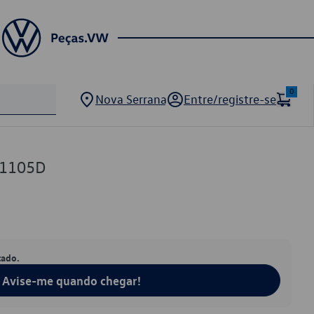
0
Nova Serrana
Entre/registre-se
1105D
tado.
Avise-me quando chegar!