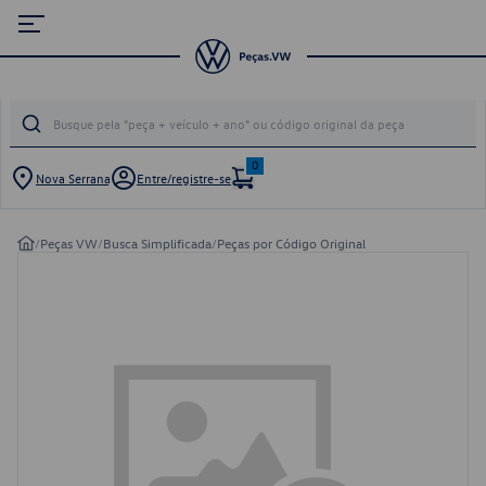
0
Nova Serrana
Entre/registre-se
/
Peças VW
/
Busca Simplificada
/
Peças por Código Original