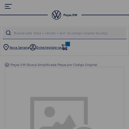
0
Nova Serrana
Entre/registre-se
/
Peças VW
/
Busca Simplificada
/
Peças por Código Original