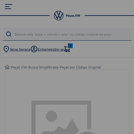
0
Nova Serrana
Entre/registre-se
/
Peças VW
/
Busca Simplificada
/
Peças por Código Original