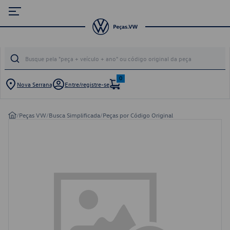
0
Nova Serrana
Entre/registre-se
/
Peças VW
/
Busca Simplificada
/
Peças por Código Original