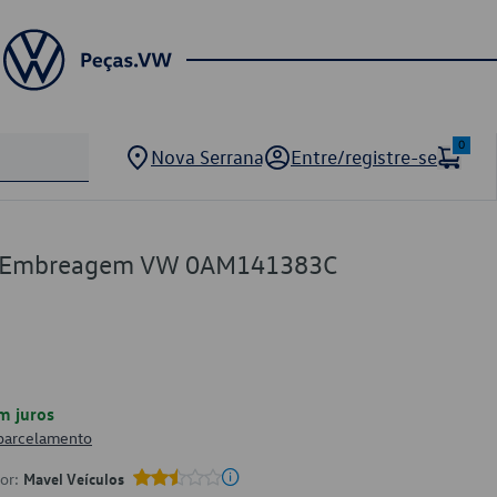
0
Nova Serrana
Entre/registre-se
de Embreagem VW 0AM141383C
m juros
 parcelamento
por:
Mavel Veículos