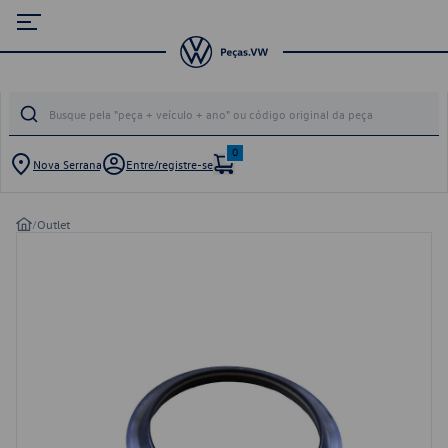
0
Nova Serrana
Entre/registre-se
/
Outlet