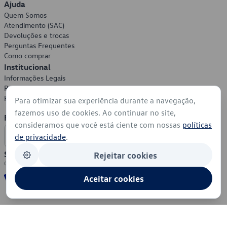
Ajuda
Quem Somos
Atendimento (SAC)
Devoluções e trocas
Perguntas Frequentes
Como comprar
Institucional
Informações Legais
Política de Privacidade
Política de Cookies
Para otimizar sua experiência durante a navegação,
fazemos uso de cookies. Ao continuar no site,
Formas de Pagamento
consideramos que você está ciente com nossas
políticas
de privacidade
.
Segurança
Rejeitar cookies
Aceitar cookies