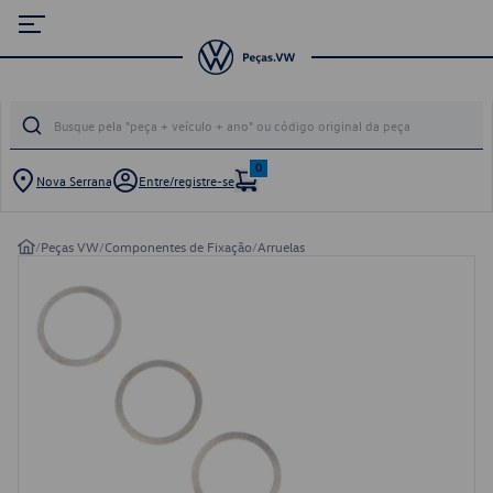
0
Nova Serrana
Entre/registre-se
/
Peças VW
/
Componentes de Fixação
/
Arruelas