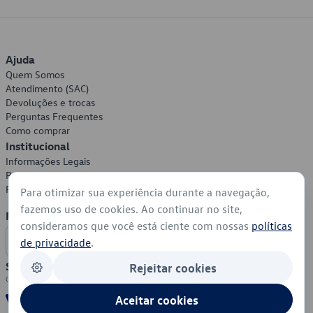
Ajuda
Quem Somos
Atendimento (SAC)
Devoluções e trocas
Perguntas Frequentes
Como comprar
Institucional
Informações Legais
Política de Privacidade
Política de Cookies
Para otimizar sua experiência durante a navegação,
fazemos uso de cookies. Ao continuar no site,
Formas de Pagamento
consideramos que você está ciente com nossas
políticas
de privacidade
.
Segurança
Rejeitar cookies
Aceitar cookies