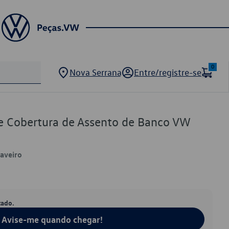
0
Nova Serrana
Entre/registre-se
de Cobertura de Assento de Banco VW
Saveiro
tado.
Avise-me quando chegar!