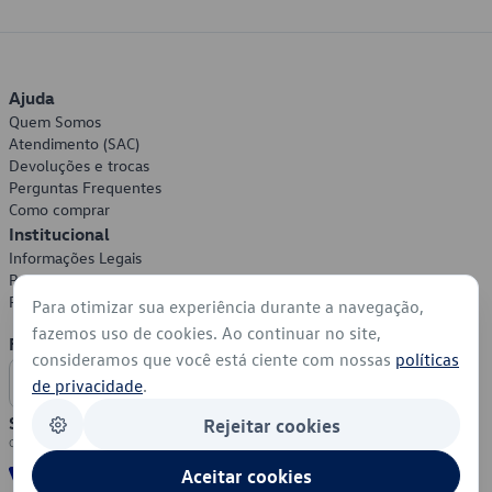
Ajuda
Quem Somos
Atendimento (SAC)
Devoluções e trocas
Perguntas Frequentes
Como comprar
Institucional
Informações Legais
Política de Privacidade
Política de Cookies
Para otimizar sua experiência durante a navegação,
fazemos uso de cookies. Ao continuar no site,
Formas de Pagamento
consideramos que você está ciente com nossas
políticas
de privacidade
.
Segurança
Rejeitar cookies
Aceitar cookies