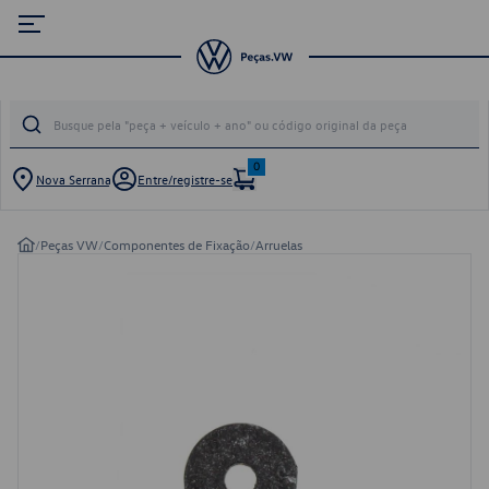
0
Nova Serrana
Entre/registre-se
/
Peças VW
/
Componentes de Fixação
/
Arruelas