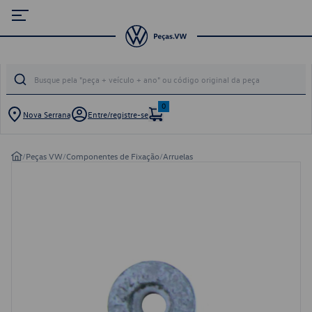
0
Nova Serrana
Entre/registre-se
/
Peças VW
/
Componentes de Fixação
/
Arruelas