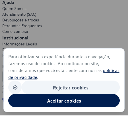
Ajuda
Quem Somos
Atendimento (SAC)
Devoluções e trocas
Perguntas Frequentes
Como comprar
Institucional
Informações Legais
Política de Privacidade
Política de Cookies
Para otimizar sua experiência durante a navegação,
fazemos uso de cookies. Ao continuar no site,
Formas de Pagamento
consideramos que você está ciente com nossas
políticas
de privacidade
.
Segurança
Rejeitar cookies
Aceitar cookies