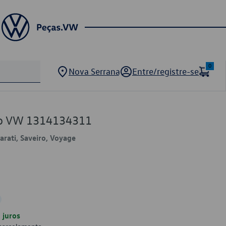
0
Nova Serrana
Entre/registre-se
ão VW 1314134311
Parati, Saveiro, Voyage
juros