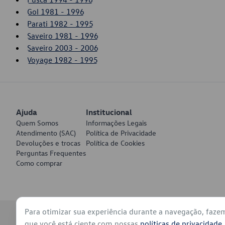
Gol 1981 - 1996
Parati 1982 - 1995
Saveiro 1981 - 1996
Saveiro 2003 - 2006
Voyage 1982 - 1995
Ajuda
Institucional
Quem Somos
Informações Legais
Atendimento (SAC)
Política de Privacidade
Devoluções e trocas
Política de Cookies
Perguntas Frequentes
Como comprar
Para otimizar sua experiência durante a navegação, faze
© 2026 - Volkswagen do Brasil - Todos os direitos reservados
que você está ciente com nossas
políticas de privacidade
.