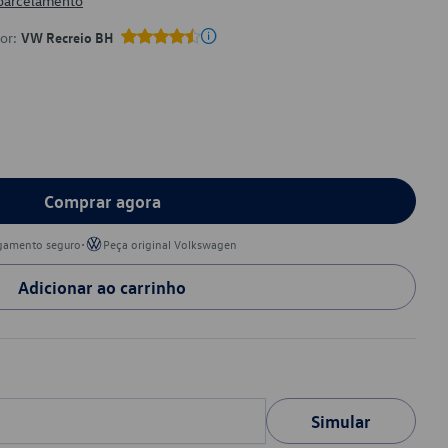
 parcelamento
por:
VW Recreio BH
Comprar agora
•
gamento seguro
Peça original Volkswagen
Adicionar ao carrinho
Simular