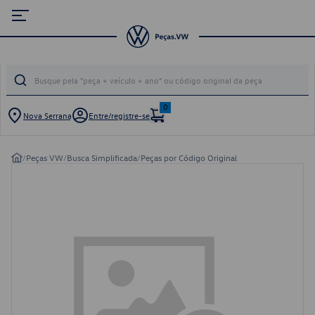
0
Nova Serrana
Entre/registre-se
/
Peças VW
/
Busca Simplificada
/
Peças por Código Original