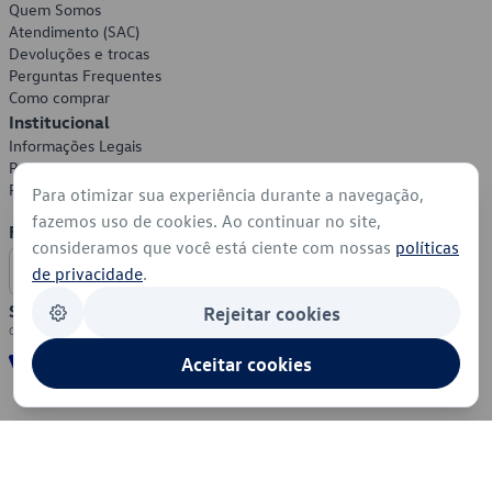
Quem Somos
Atendimento (SAC)
Devoluções e trocas
Perguntas Frequentes
Como comprar
Institucional
Informações Legais
Política de Privacidade
Política de Cookies
Para otimizar sua experiência durante a navegação,
fazemos uso de cookies. Ao continuar no site,
Formas de Pagamento
consideramos que você está ciente com nossas
políticas
de privacidade
.
Segurança
Rejeitar cookies
Aceitar cookies
© 2026 - Volkswagen do Brasil - Todos os direitos reservados