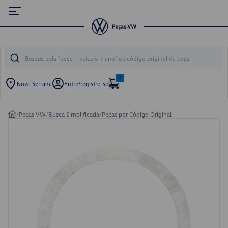
0
Nova Serrana
Entre/registre-se
/
Peças VW
/
Busca Simplificada
/
Peças por Código Original