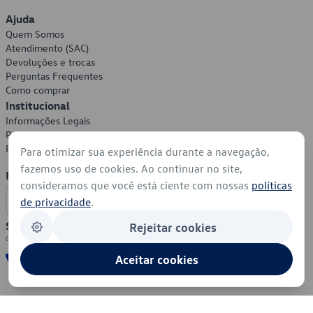
Ajuda
Quem Somos
Atendimento (SAC)
Devoluções e trocas
Perguntas Frequentes
Como comprar
Institucional
Informações Legais
Política de Privacidade
Política de Cookies
Para otimizar sua experiência durante a navegação,
fazemos uso de cookies. Ao continuar no site,
Formas de Pagamento
consideramos que você está ciente com nossas
políticas
de privacidade
.
Segurança
Rejeitar cookies
Aceitar cookies