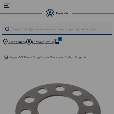
0
Nova Serrana
Entre/registre-se
/
Peças VW
/
Busca Simplificada
/
Peças por Código Original