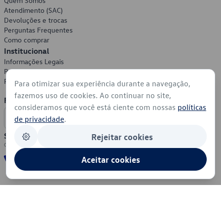
Quem Somos
Atendimento (SAC)
Devoluções e trocas
Perguntas Frequentes
Como comprar
Institucional
Informações Legais
Política de Privacidade
Política de Cookies
Para otimizar sua experiência durante a navegação,
fazemos uso de cookies. Ao continuar no site,
Formas de Pagamento
consideramos que você está ciente com nossas
políticas
de privacidade
.
Segurança
Rejeitar cookies
Aceitar cookies
© 2026 - Volkswagen do Brasil - Todos os direitos reservados