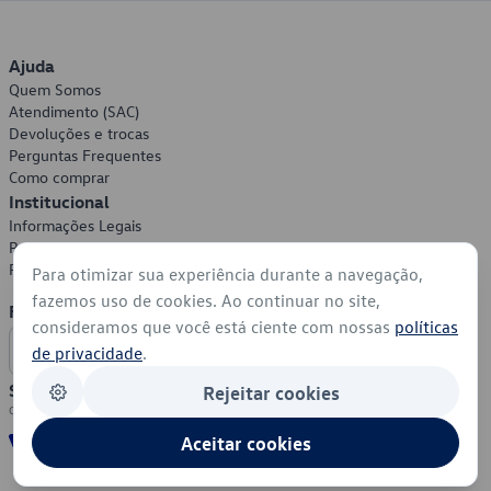
Ajuda
Quem Somos
Atendimento (SAC)
Devoluções e trocas
Perguntas Frequentes
Como comprar
Institucional
Informações Legais
Política de Privacidade
Política de Cookies
Para otimizar sua experiência durante a navegação,
fazemos uso de cookies. Ao continuar no site,
Formas de Pagamento
consideramos que você está ciente com nossas
políticas
de privacidade
.
Segurança
Rejeitar cookies
Aceitar cookies