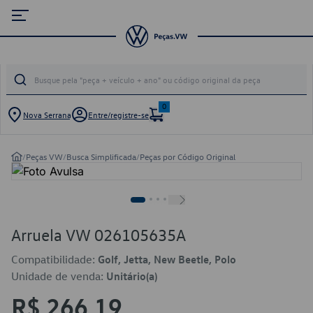
0
Nova Serrana
Entre/registre-se
/
Peças VW
/
Busca Simplificada
/
Peças por Código Original
Arruela VW 026105635A
Compatibilidade:
Golf, Jetta, New Beetle, Polo
Unidade de venda:
Unitário(a)
R$ 266,19