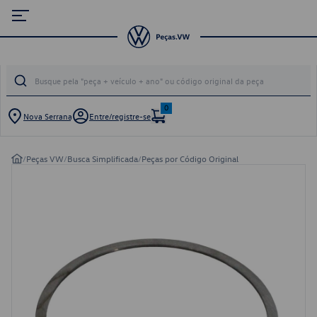
0
Nova Serrana
Entre/registre-se
/
Peças VW
/
Busca Simplificada
/
Peças por Código Original