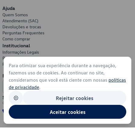
Ajuda
Quem Somos
Atendimento (SAC)
Devoluções e trocas
Perguntas Frequentes
Como comprar
Institucional
Informações Legais
Política de Privacidade
Política de Cookies
Para otimizar sua experiência durante a navegação,
fazemos uso de cookies. Ao continuar no site,
Formas de Pagamento
consideramos que você está ciente com nossas
políticas
de privacidade
.
Segurança
Rejeitar cookies
Aceitar cookies