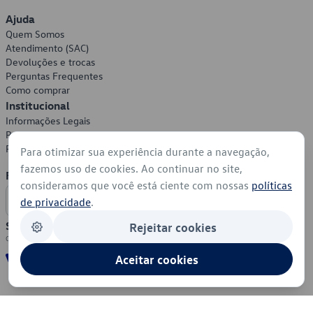
Ajuda
Quem Somos
Atendimento (SAC)
Devoluções e trocas
Perguntas Frequentes
Como comprar
Institucional
Informações Legais
Política de Privacidade
Política de Cookies
Para otimizar sua experiência durante a navegação,
fazemos uso de cookies. Ao continuar no site,
Formas de Pagamento
consideramos que você está ciente com nossas
políticas
de privacidade
.
Segurança
Rejeitar cookies
Aceitar cookies