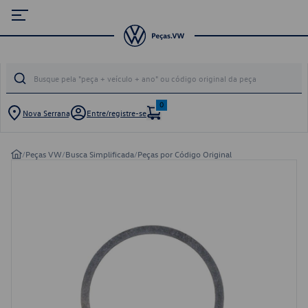
0
Nova Serrana
Entre/registre-se
/
Peças VW
/
Busca Simplificada
/
Peças por Código Original