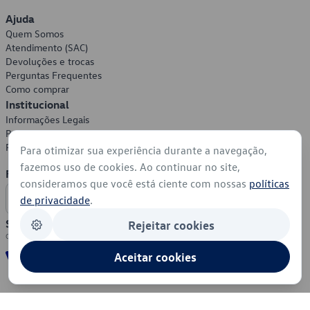
Ajuda
Quem Somos
Atendimento (SAC)
Devoluções e trocas
Perguntas Frequentes
Como comprar
Institucional
Informações Legais
Política de Privacidade
Política de Cookies
Para otimizar sua experiência durante a navegação,
fazemos uso de cookies. Ao continuar no site,
Formas de Pagamento
consideramos que você está ciente com nossas
políticas
de privacidade
.
Segurança
Rejeitar cookies
Aceitar cookies