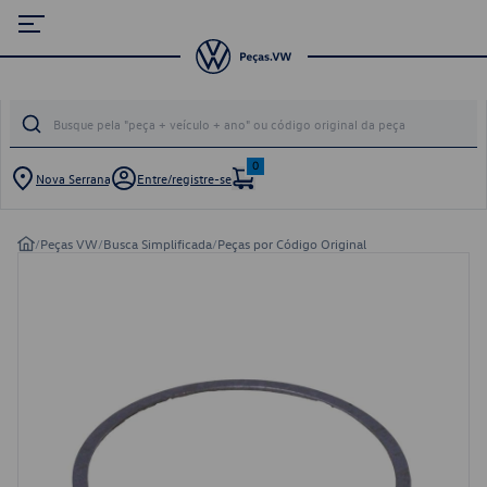
0
Nova Serrana
Entre/registre-se
/
Peças VW
/
Busca Simplificada
/
Peças por Código Original