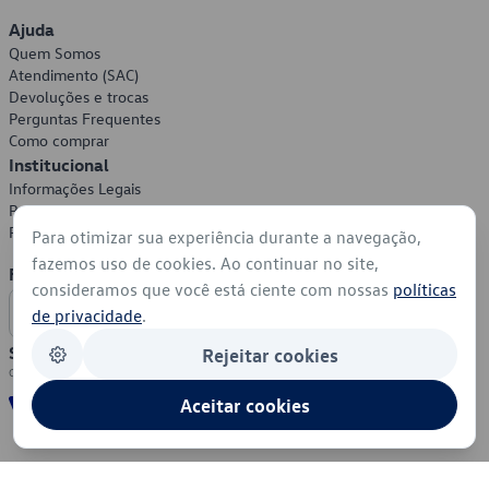
Ajuda
Quem Somos
Atendimento (SAC)
Devoluções e trocas
Perguntas Frequentes
Como comprar
Institucional
Informações Legais
Política de Privacidade
Política de Cookies
Para otimizar sua experiência durante a navegação,
fazemos uso de cookies. Ao continuar no site,
Formas de Pagamento
consideramos que você está ciente com nossas
políticas
de privacidade
.
Segurança
Rejeitar cookies
Aceitar cookies