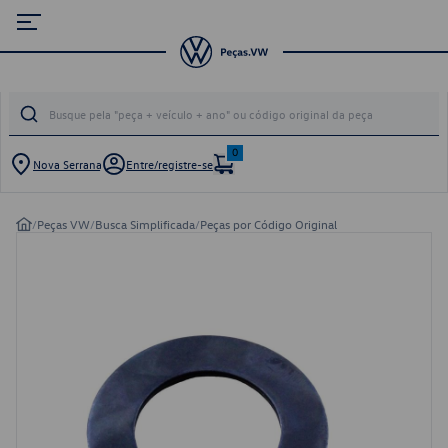
0
Nova Serrana
Entre/registre-se
/
Peças VW
/
Busca Simplificada
/
Peças por Código Original