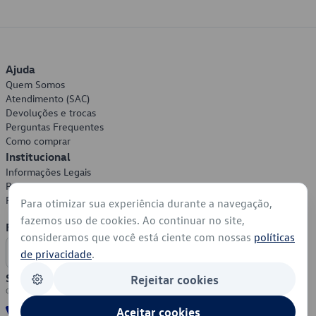
Ajuda
Quem Somos
Atendimento (SAC)
Devoluções e trocas
Perguntas Frequentes
Como comprar
Institucional
Informações Legais
Política de Privacidade
Política de Cookies
Para otimizar sua experiência durante a navegação,
fazemos uso de cookies. Ao continuar no site,
Formas de Pagamento
consideramos que você está ciente com nossas
políticas
de privacidade
.
Segurança
Rejeitar cookies
Aceitar cookies