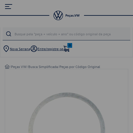
0
Nova Serrana
Entre/registre-se
/
Peças VW
/
Busca Simplificada
/
Peças por Código Original