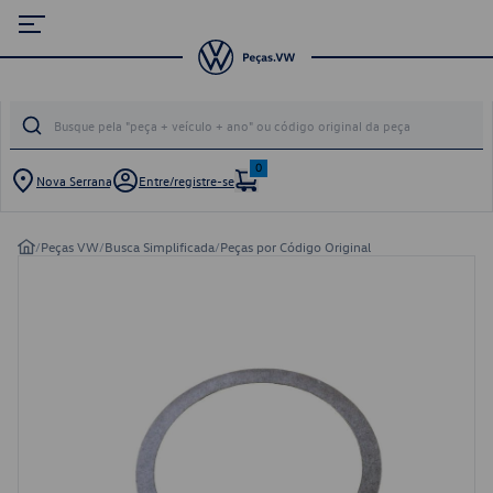
0
Nova Serrana
Entre/registre-se
/
Peças VW
/
Busca Simplificada
/
Peças por Código Original