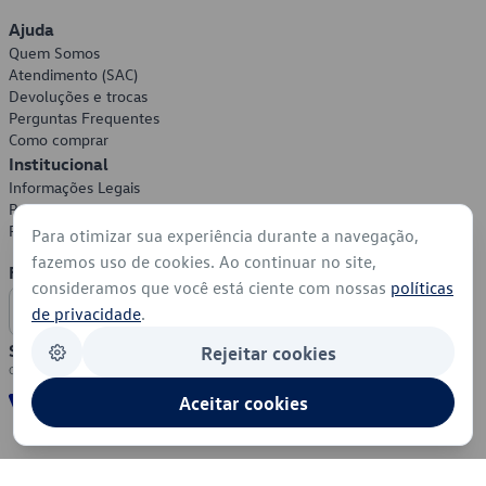
Ajuda
Quem Somos
Atendimento (SAC)
Devoluções e trocas
Perguntas Frequentes
Como comprar
Institucional
Informações Legais
Política de Privacidade
Política de Cookies
Para otimizar sua experiência durante a navegação,
fazemos uso de cookies. Ao continuar no site,
Formas de Pagamento
consideramos que você está ciente com nossas
políticas
de privacidade
.
Segurança
Rejeitar cookies
Aceitar cookies