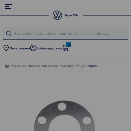
0
Nova Serrana
Entre/registre-se
/
Peças VW
/
Busca Simplificada
/
Peças por Código Original