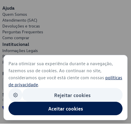
Ajuda
Quem Somos
Atendimento (SAC)
Devoluções e trocas
Perguntas Frequentes
Como comprar
Institucional
Informações Legais
Política de Privacidade
Política de Cookies
Para otimizar sua experiência durante a navegação,
fazemos uso de cookies. Ao continuar no site,
Formas de Pagamento
consideramos que você está ciente com nossas
políticas
de privacidade
.
Segurança
Rejeitar cookies
Aceitar cookies