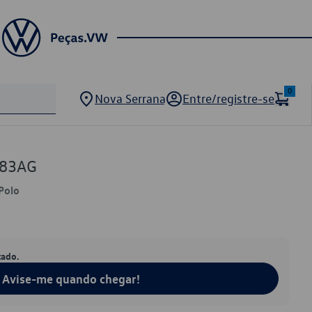
0
Nova Serrana
Entre/registre-se
383AG
 Polo
tado.
Avise-me quando chegar!