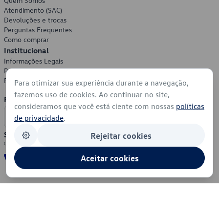
Quem Somos
Atendimento (SAC)
Devoluções e trocas
Perguntas Frequentes
Como comprar
Institucional
Informações Legais
Política de Privacidade
Política de Cookies
Para otimizar sua experiência durante a navegação,
fazemos uso de cookies. Ao continuar no site,
Formas de Pagamento
consideramos que você está ciente com nossas
políticas
de privacidade
.
Segurança
Rejeitar cookies
Aceitar cookies
© 2026 - Volkswagen do Brasil - Todos os direitos reservados