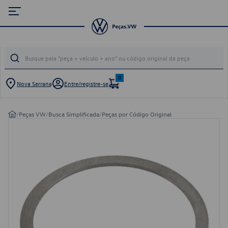
0
Nova Serrana
Entre/registre-se
/
Peças VW
/
Busca Simplificada
/
Peças por Código Original