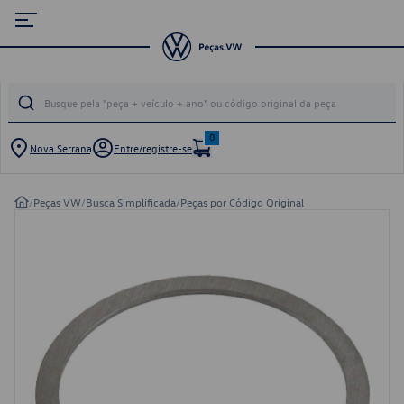
0
Nova Serrana
Entre/registre-se
/
Peças VW
/
Busca Simplificada
/
Peças por Código Original