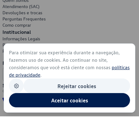
Quem Somos
Atendimento (SAC)
Devoluções e trocas
Perguntas Frequentes
Como comprar
Institucional
Informações Legais
Política de Privacidade
Política de Cookies
Para otimizar sua experiência durante a navegação,
fazemos uso de cookies. Ao continuar no site,
Formas de Pagamento
consideramos que você está ciente com nossas
políticas
de privacidade
.
Segurança
Rejeitar cookies
Aceitar cookies
© 2026 - Volkswagen do Brasil - Todos os direitos reservados