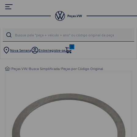
0
Nova Serrana
Entre/registre-se
/
Peças VW
/
Busca Simplificada
/
Peças por Código Original