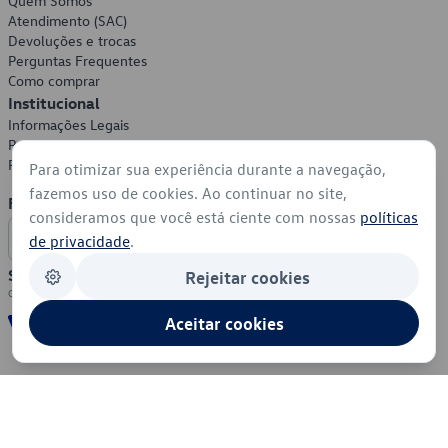
Quem Somos
Atendimento (SAC)
Devoluções e trocas
Perguntas Frequentes
Como comprar
Institucional
Informações Legais
Política de Privacidade
Política de Cookies
Para otimizar sua experiência durante a navegação,
fazemos uso de cookies. Ao continuar no site,
Formas de Pagamento
consideramos que você está ciente com nossas
políticas
de privacidade
.
Segurança
Rejeitar cookies
Aceitar cookies
© 2026 - Volkswagen do Brasil - Todos os direitos reservados