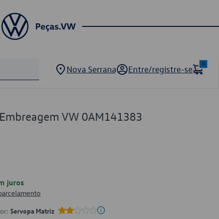
0
Nova Serrana
Entre/registre-se
de Embreagem VW 0AM141383
m juros
 parcelamento
por:
Servopa Matriz