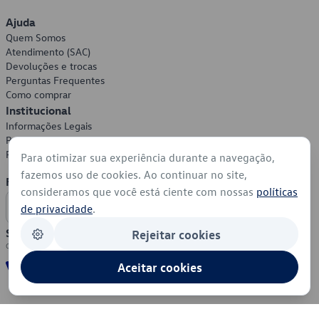
Ajuda
Quem Somos
Atendimento (SAC)
Devoluções e trocas
Perguntas Frequentes
Como comprar
Institucional
Informações Legais
Política de Privacidade
Política de Cookies
Para otimizar sua experiência durante a navegação,
fazemos uso de cookies. Ao continuar no site,
Formas de Pagamento
consideramos que você está ciente com nossas
políticas
de privacidade
.
Segurança
Rejeitar cookies
Aceitar cookies