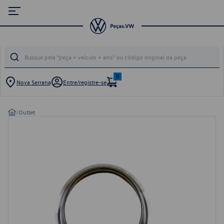
0
Nova Serrana
Entre/registre-se
/
Outlet