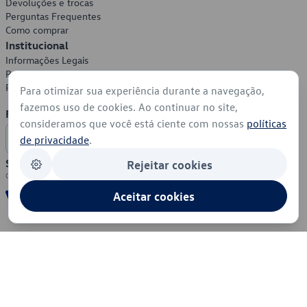
Devoluções e trocas
Perguntas Frequentes
Como comprar
Institucional
Informações Legais
Política de Privacidade
Política de Cookies
Para otimizar sua experiência durante a navegação,
fazemos uso de cookies. Ao continuar no site,
Formas de Pagamento
consideramos que você está ciente com nossas
políticas
de privacidade
.
Segurança
Rejeitar cookies
Aceitar cookies
© 2026 - Volkswagen do Brasil - Todos os direitos reservados