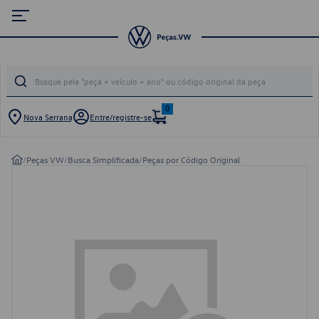
0
Nova Serrana
Entre/registre-se
/
Peças VW
/
Busca Simplificada
/
Peças por Código Original