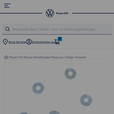
0
Nova Serrana
Entre/registre-se
/
Peças VW
/
Busca Simplificada
/
Peças por Código Original