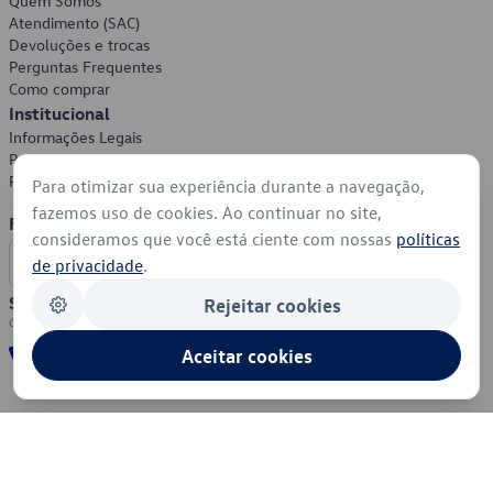
Quem Somos
Atendimento (SAC)
Devoluções e trocas
Perguntas Frequentes
Como comprar
Institucional
Informações Legais
Política de Privacidade
Política de Cookies
Para otimizar sua experiência durante a navegação,
fazemos uso de cookies. Ao continuar no site,
Formas de Pagamento
consideramos que você está ciente com nossas
políticas
de privacidade
.
Segurança
Rejeitar cookies
Aceitar cookies
© 2026 - Volkswagen do Brasil - Todos os direitos reservados