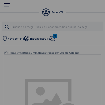
0
Nova Serrana
Entre/registre-se
/
Peças VW
/
Busca Simplificada
/
Peças por Código Original